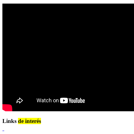
Links
de interés
Lenguaje Claro