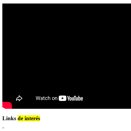
Links
de interés
Lenguaje Claro