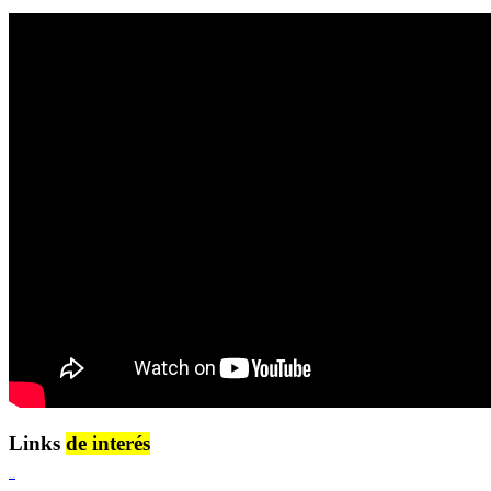
Links
de interés
Lenguaje Claro