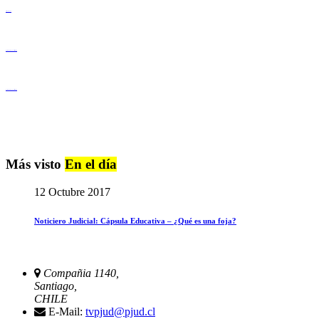
Derechos Humanos
Igualdad de Género y No Discriminación
Igualdad de Género y No Discriminación
Más visto
En el día
12 Octubre 2017
Noticiero Judicial: Cápsula Educativa – ¿Qué es una foja?
Compañia 1140,
Santiago,
CHILE
E-Mail:
tvpjud@pjud.cl