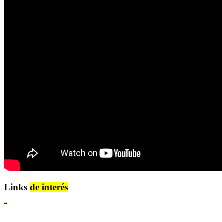
Links
de interés
Lenguaje Claro