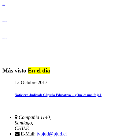
Derechos Humanos
Igualdad de Género y No Discriminación
Igualdad de Género y No Discriminación
Más visto
En el día
12 Octubre 2017
Noticiero Judicial: Cápsula Educativa – ¿Qué es una foja?
Compañia 1140,
Santiago,
CHILE
E-Mail:
tvpjud@pjud.cl