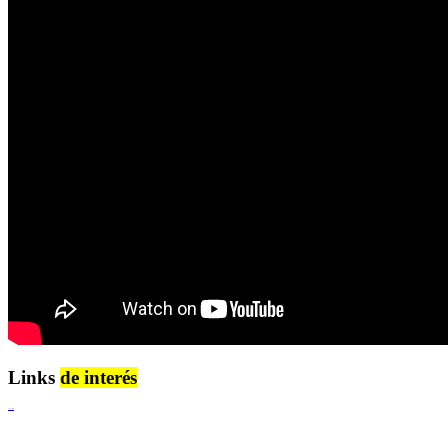
Links
de interés
Lenguaje Claro