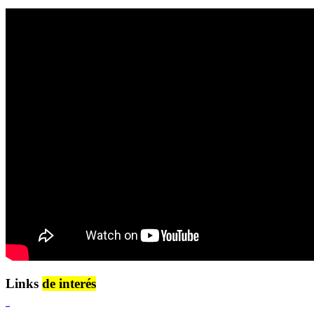
Links
de interés
Lenguaje Claro