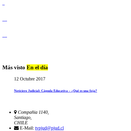
Derechos Humanos
Igualdad de Género y No Discriminación
Igualdad de Género y No Discriminación
Más visto
En el día
12 Octubre 2017
Noticiero Judicial: Cápsula Educativa – ¿Qué es una foja?
Compañia 1140,
Santiago,
CHILE
E-Mail:
tvpjud@pjud.cl