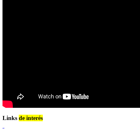
Links
de interés
Lenguaje Claro