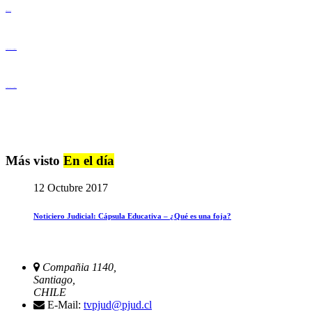
Derechos Humanos
Igualdad de Género y No Discriminación
Igualdad de Género y No Discriminación
Más visto
En el día
12 Octubre 2017
Noticiero Judicial: Cápsula Educativa – ¿Qué es una foja?
Compañia 1140,
Santiago,
CHILE
E-Mail:
tvpjud@pjud.cl