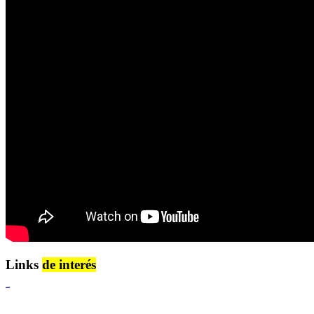
Links
de interés
Lenguaje Claro