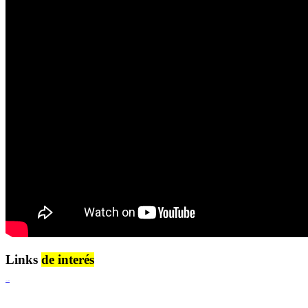
Links
de interés
Lenguaje Claro