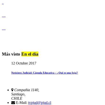
Derechos Humanos
Igualdad de Género y No Discriminación
Igualdad de Género y No Discriminación
Más visto
En el día
12 Octubre 2017
Noticiero Judicial: Cápsula Educativa – ¿Qué es una foja?
Compañia 1140,
Santiago,
CHILE
E-Mail:
tvpjud@pjud.cl