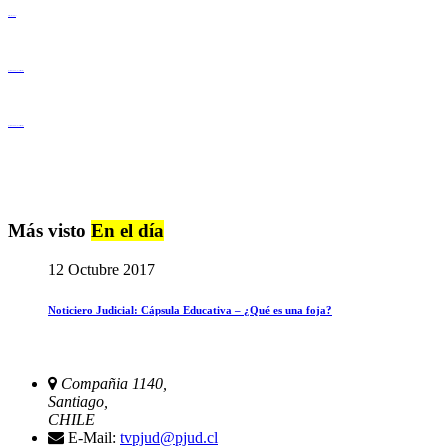
Derechos Humanos
Igualdad de Género y No Discriminación
Igualdad de Género y No Discriminación
Más visto
En el día
12 Octubre 2017
Noticiero Judicial: Cápsula Educativa – ¿Qué es una foja?
Compañia 1140,
Santiago,
CHILE
E-Mail:
tvpjud@pjud.cl