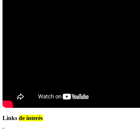
Links
de interés
Lenguaje Claro