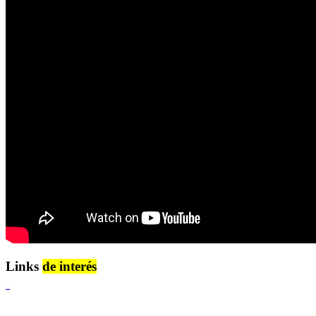
Links
de interés
Lenguaje Claro