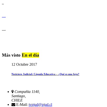
Derechos Humanos
Igualdad de Género y No Discriminación
Igualdad de Género y No Discriminación
Más visto
En el día
12 Octubre 2017
Noticiero Judicial: Cápsula Educativa – ¿Qué es una foja?
Compañia 1140,
Santiago,
CHILE
E-Mail:
tvpjud@pjud.cl