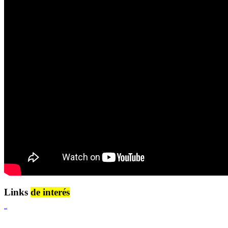
Links
de interés
Lenguaje Claro