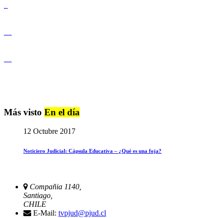
Derechos Humanos
Igualdad de Género y No Discriminación
Igualdad de Género y No Discriminación
Más visto
En el día
12 Octubre 2017
Noticiero Judicial: Cápsula Educativa – ¿Qué es una foja?
Compañia 1140,
Santiago,
CHILE
E-Mail:
tvpjud@pjud.cl