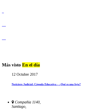
Derechos Humanos
Igualdad de Género y No Discriminación
Igualdad de Género y No Discriminación
Más visto
En el día
12 Octubre 2017
Noticiero Judicial: Cápsula Educativa – ¿Qué es una foja?
Compañia 1140,
Santiago,