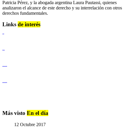
Patricia Pérez, y la abogada argentina Laura Pautassi, quienes
analizaron el alcance de este derecho y su interrelación con otros
derechos fundamentales.
Links
de interés
Lenguaje Claro
Derechos Humanos
Igualdad de Género y No Discriminación
Igualdad de Género y No Discriminación
Más visto
En el día
12 Octubre 2017