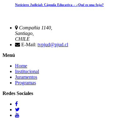
Noticiero Judicial: Cápsula Educativa – ¿Qué es una foja?
Compañia 1140,
Santiago,
CHILE
E-Mail:
tvpjud@pjud.cl
Menú
Home
Institucional
Juramentos
Programas
Redes Sociales