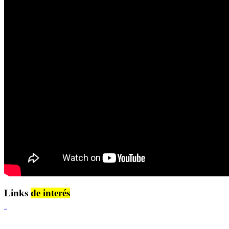
Links
de interés
Lenguaje Claro