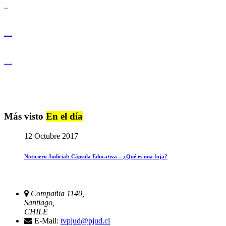
Derechos Humanos
Igualdad de Género y No Discriminación
Igualdad de Género y No Discriminación
Más visto
En el día
12 Octubre 2017
Noticiero Judicial: Cápsula Educativa – ¿Qué es una foja?
Compañia 1140,
Santiago,
CHILE
E-Mail:
tvpjud@pjud.cl