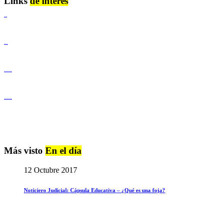
Links
de interés
Lenguaje Claro
Derechos Humanos
Igualdad de Género y No Discriminación
Igualdad de Género y No Discriminación
Más visto
En el día
12 Octubre 2017
Noticiero Judicial: Cápsula Educativa – ¿Qué es una foja?