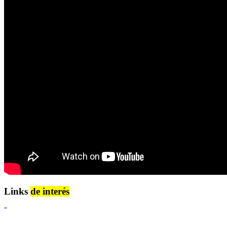
Links
de interés
Lenguaje Claro