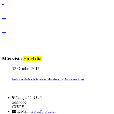
Derechos Humanos
Igualdad de Género y No Discriminación
Igualdad de Género y No Discriminación
Más visto
En el día
12 Octubre 2017
Noticiero Judicial: Cápsula Educativa – ¿Qué es una foja?
Compañia 1140,
Santiago,
CHILE
E-Mail:
tvpjud@pjud.cl