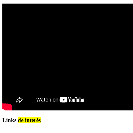
Links
de interés
Lenguaje Claro