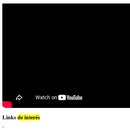
Links
de interés
Lenguaje Claro