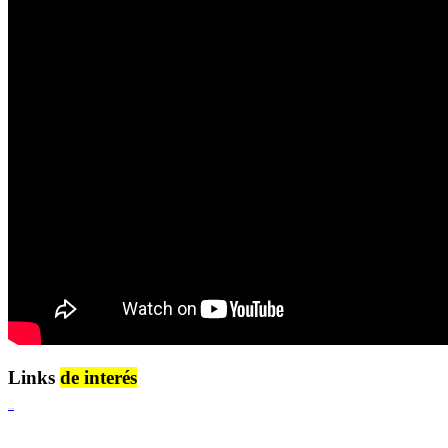
Links
de interés
Lenguaje Claro