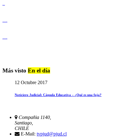
Derechos Humanos
Igualdad de Género y No Discriminación
Igualdad de Género y No Discriminación
Más visto
En el día
12 Octubre 2017
Noticiero Judicial: Cápsula Educativa – ¿Qué es una foja?
Compañia 1140,
Santiago,
CHILE
E-Mail:
tvpjud@pjud.cl