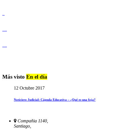
Derechos Humanos
Igualdad de Género y No Discriminación
Igualdad de Género y No Discriminación
Más visto
En el día
12 Octubre 2017
Noticiero Judicial: Cápsula Educativa – ¿Qué es una foja?
Compañia 1140,
Santiago,