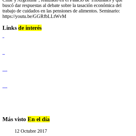
buscó dar respuestas al debate sobre la tasación económica del
trabajo de cuidados en las pensiones de alimentos. Seminario:
https://youtu.be/GGRfbLLtWvM
Links
de interés
Lenguaje Claro
Derechos Humanos
Igualdad de Género y No Discriminación
Igualdad de Género y No Discriminación
Más visto
En el día
12 Octubre 2017