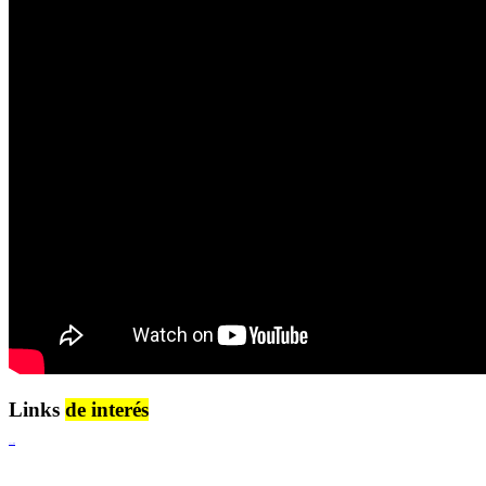
Links
de interés
Lenguaje Claro