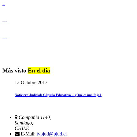
Derechos Humanos
Igualdad de Género y No Discriminación
Igualdad de Género y No Discriminación
Más visto
En el día
12 Octubre 2017
Noticiero Judicial: Cápsula Educativa – ¿Qué es una foja?
Compañia 1140,
Santiago,
CHILE
E-Mail:
tvpjud@pjud.cl