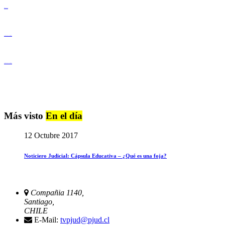
Derechos Humanos
Igualdad de Género y No Discriminación
Igualdad de Género y No Discriminación
Más visto
En el día
12 Octubre 2017
Noticiero Judicial: Cápsula Educativa – ¿Qué es una foja?
Compañia 1140,
Santiago,
CHILE
E-Mail:
tvpjud@pjud.cl