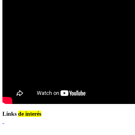
Links
de interés
Lenguaje Claro