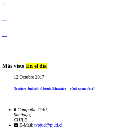
Derechos Humanos
Igualdad de Género y No Discriminación
Igualdad de Género y No Discriminación
Más visto
En el día
12 Octubre 2017
Noticiero Judicial: Cápsula Educativa – ¿Qué es una foja?
Compañia 1140,
Santiago,
CHILE
E-Mail:
tvpjud@pjud.cl