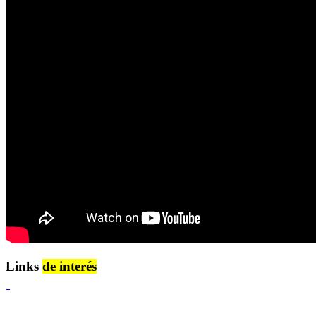
Links
de interés
Lenguaje Claro