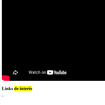
Links
de interés
Lenguaje Claro