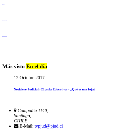
Derechos Humanos
Igualdad de Género y No Discriminación
Igualdad de Género y No Discriminación
Más visto
En el día
12 Octubre 2017
Noticiero Judicial: Cápsula Educativa – ¿Qué es una foja?
Compañia 1140,
Santiago,
CHILE
E-Mail:
tvpjud@pjud.cl