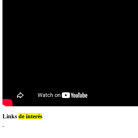
Links
de interés
Lenguaje Claro