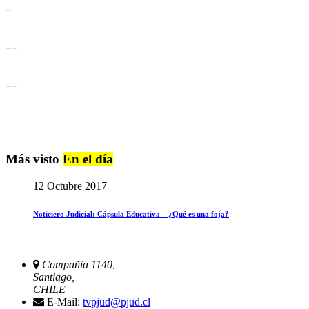
Derechos Humanos
Igualdad de Género y No Discriminación
Igualdad de Género y No Discriminación
Más visto
En el día
12 Octubre 2017
Noticiero Judicial: Cápsula Educativa – ¿Qué es una foja?
Compañia 1140,
Santiago,
CHILE
E-Mail:
tvpjud@pjud.cl