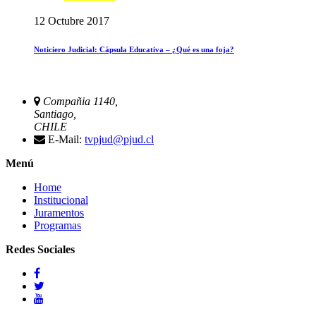
12 Octubre 2017
Noticiero Judicial: Cápsula Educativa – ¿Qué es una foja?
Compañia 1140,
Santiago,
CHILE
E-Mail:
tvpjud@pjud.cl
Menú
Home
Institucional
Juramentos
Programas
Redes Sociales