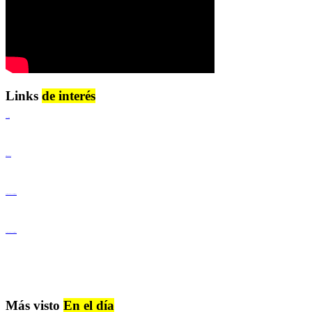
Links
de interés
Lenguaje Claro
Derechos Humanos
Igualdad de Género y No Discriminación
Igualdad de Género y No Discriminación
Más visto
En el día