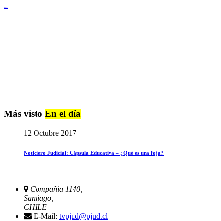
Derechos Humanos
Igualdad de Género y No Discriminación
Igualdad de Género y No Discriminación
Más visto
En el día
12 Octubre 2017
Noticiero Judicial: Cápsula Educativa – ¿Qué es una foja?
Compañia 1140,
Santiago,
CHILE
E-Mail:
tvpjud@pjud.cl