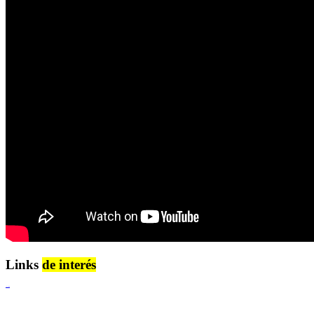
Links
de interés
Lenguaje Claro