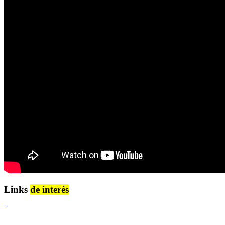
Links
de interés
Lenguaje Claro