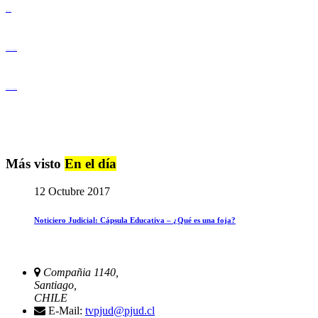
Derechos Humanos
Igualdad de Género y No Discriminación
Igualdad de Género y No Discriminación
Más visto
En el día
12 Octubre 2017
Noticiero Judicial: Cápsula Educativa – ¿Qué es una foja?
Compañia 1140,
Santiago,
CHILE
E-Mail:
tvpjud@pjud.cl