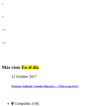
Lenguaje Claro
Derechos Humanos
Igualdad de Género y No Discriminación
Igualdad de Género y No Discriminación
Más visto
En el día
12 Octubre 2017
Noticiero Judicial: Cápsula Educativa – ¿Qué es una foja?
Compañia 1140,