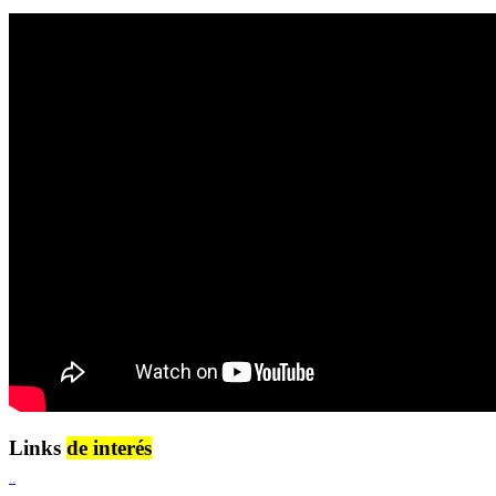
Links
de interés
Lenguaje Claro