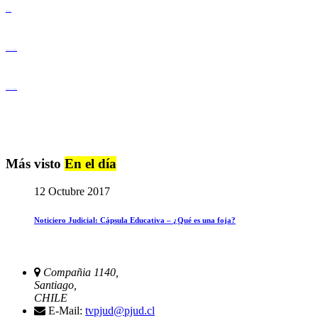
Derechos Humanos
Igualdad de Género y No Discriminación
Igualdad de Género y No Discriminación
Más visto
En el día
12 Octubre 2017
Noticiero Judicial: Cápsula Educativa – ¿Qué es una foja?
Compañia 1140,
Santiago,
CHILE
E-Mail:
tvpjud@pjud.cl