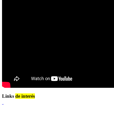
Links
de interés
Lenguaje Claro