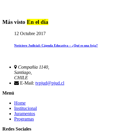
Más visto
En el día
12 Octubre 2017
Noticiero Judicial: Cápsula Educativa – ¿Qué es una foja?
Compañia 1140,
Santiago,
CHILE
E-Mail:
tvpjud@pjud.cl
Menú
Home
Institucional
Juramentos
Programas
Redes Sociales