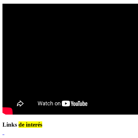
Links
de interés
Lenguaje Claro