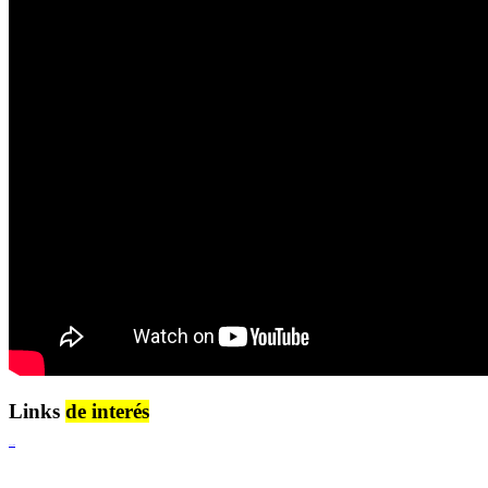
Links
de interés
Lenguaje Claro