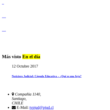
Derechos Humanos
Igualdad de Género y No Discriminación
Igualdad de Género y No Discriminación
Más visto
En el día
12 Octubre 2017
Noticiero Judicial: Cápsula Educativa – ¿Qué es una foja?
Compañia 1140,
Santiago,
CHILE
E-Mail:
tvpjud@pjud.cl