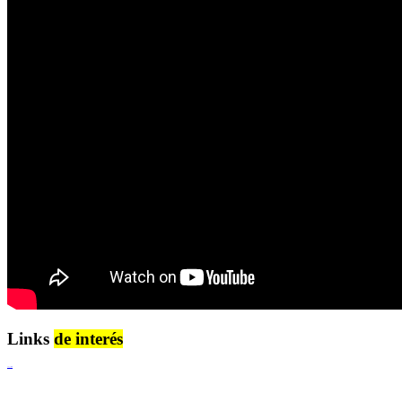
Links
de interés
Lenguaje Claro