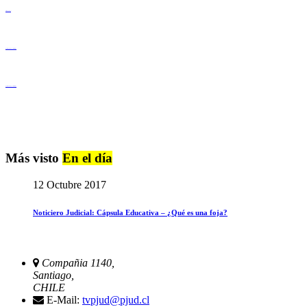
Derechos Humanos
Igualdad de Género y No Discriminación
Igualdad de Género y No Discriminación
Más visto
En el día
12 Octubre 2017
Noticiero Judicial: Cápsula Educativa – ¿Qué es una foja?
Compañia 1140,
Santiago,
CHILE
E-Mail:
tvpjud@pjud.cl