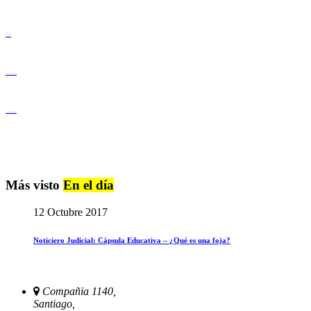
Derechos Humanos
Igualdad de Género y No Discriminación
Igualdad de Género y No Discriminación
Más visto
En el día
12 Octubre 2017
Noticiero Judicial: Cápsula Educativa – ¿Qué es una foja?
Compañia 1140,
Santiago,