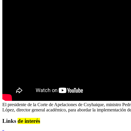
El presidente de la Corte de Apelaciones de Coyhaique, ministro Ped
López, director general académico, para abordar la implementación de
Links
de interés
Lenguaje Claro