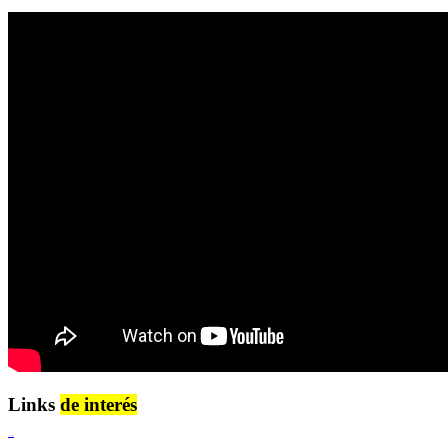
Links
de interés
Lenguaje Claro