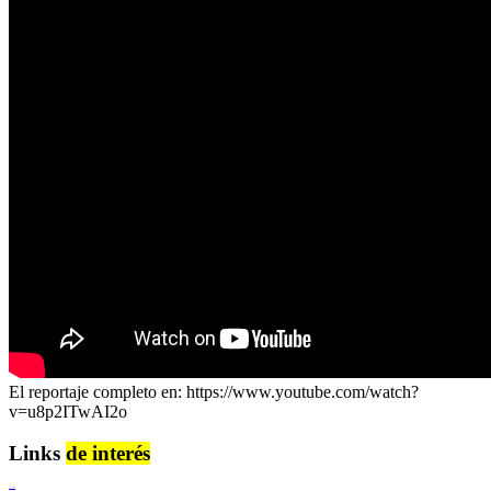
El reportaje completo en: https://www.youtube.com/watch?
v=u8p2ITwAI2o
Links
de interés
Lenguaje Claro