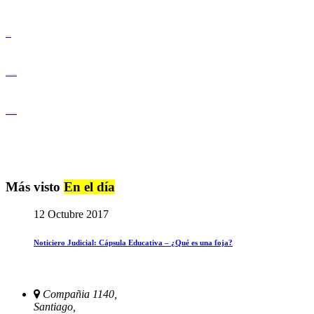
Derechos Humanos
Igualdad de Género y No Discriminación
Igualdad de Género y No Discriminación
Más visto
En el día
12 Octubre 2017
Noticiero Judicial: Cápsula Educativa – ¿Qué es una foja?
Compañia 1140,
Santiago,