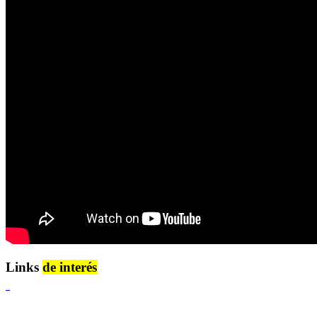
Links
de interés
Lenguaje Claro