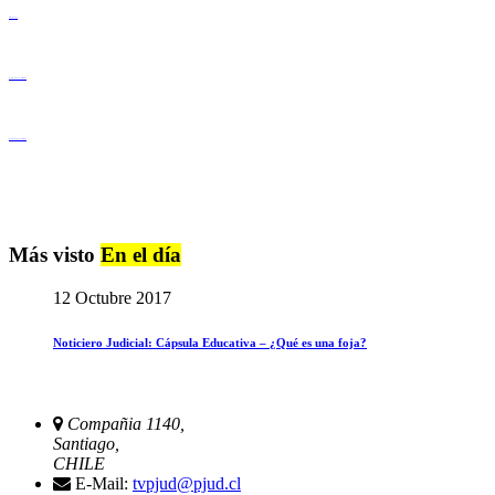
Derechos Humanos
Igualdad de Género y No Discriminación
Igualdad de Género y No Discriminación
Más visto
En el día
12 Octubre 2017
Noticiero Judicial: Cápsula Educativa – ¿Qué es una foja?
Compañia 1140,
Santiago,
CHILE
E-Mail:
tvpjud@pjud.cl