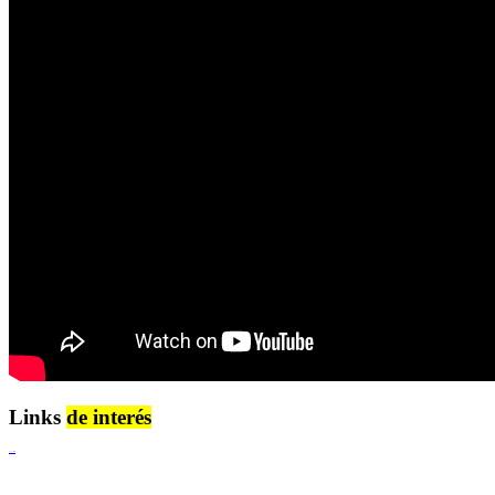
Links
de interés
Lenguaje Claro