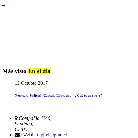
Derechos Humanos
Igualdad de Género y No Discriminación
Igualdad de Género y No Discriminación
Más visto
En el día
12 Octubre 2017
Noticiero Judicial: Cápsula Educativa – ¿Qué es una foja?
Compañia 1140,
Santiago,
CHILE
E-Mail:
tvpjud@pjud.cl