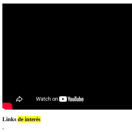
Links
de interés
Lenguaje Claro