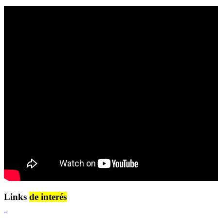
Links
de interés
Lenguaje Claro