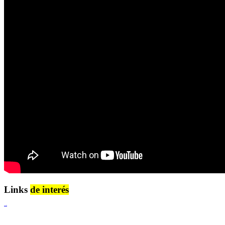
Links
de interés
Lenguaje Claro