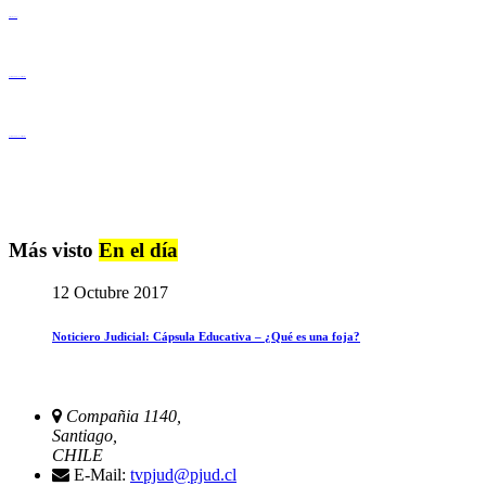
Derechos Humanos
Igualdad de Género y No Discriminación
Igualdad de Género y No Discriminación
Más visto
En el día
12 Octubre 2017
Noticiero Judicial: Cápsula Educativa – ¿Qué es una foja?
Compañia 1140,
Santiago,
CHILE
E-Mail:
tvpjud@pjud.cl