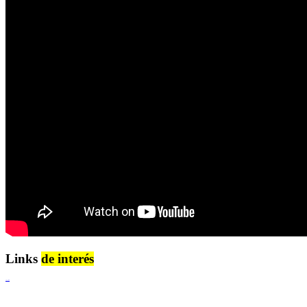
Links
de interés
Lenguaje Claro