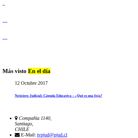
Derechos Humanos
Igualdad de Género y No Discriminación
Igualdad de Género y No Discriminación
Más visto
En el día
12 Octubre 2017
Noticiero Judicial: Cápsula Educativa – ¿Qué es una foja?
Compañia 1140,
Santiago,
CHILE
E-Mail:
tvpjud@pjud.cl