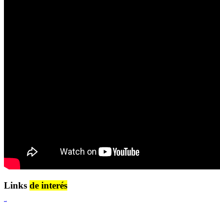
Links
de interés
Lenguaje Claro