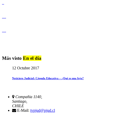
Derechos Humanos
Igualdad de Género y No Discriminación
Igualdad de Género y No Discriminación
Más visto
En el día
12 Octubre 2017
Noticiero Judicial: Cápsula Educativa – ¿Qué es una foja?
Compañia 1140,
Santiago,
CHILE
E-Mail:
tvpjud@pjud.cl