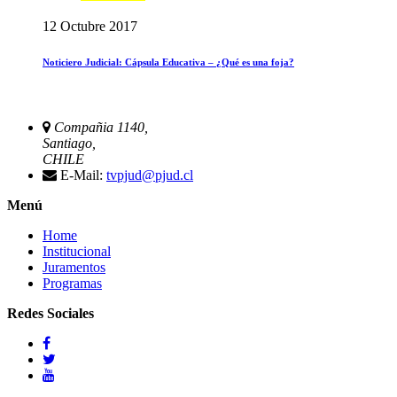
12 Octubre 2017
Noticiero Judicial: Cápsula Educativa – ¿Qué es una foja?
Compañia 1140,
Santiago,
CHILE
E-Mail:
tvpjud@pjud.cl
Menú
Home
Institucional
Juramentos
Programas
Redes Sociales