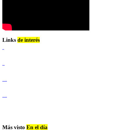
Links
de interés
Lenguaje Claro
Derechos Humanos
Igualdad de Género y No Discriminación
Igualdad de Género y No Discriminación
Más visto
En el día