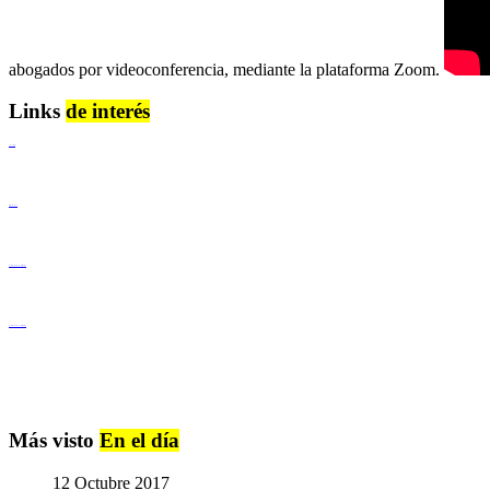
abogados por videoconferencia, mediante la plataforma Zoom.
Links
de interés
Lenguaje Claro
Derechos Humanos
Igualdad de Género y No Discriminación
Igualdad de Género y No Discriminación
Más visto
En el día
12 Octubre 2017