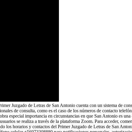
 Primer Juzgado de Letras de San Antonio cuenta con un sistema de cons
ionales de consulta, como es el caso de los números de contacto telefóni
obra especial importancia en circunstancias en que San Antonio es una 
 usuarios se realiza a través de la plataforma Zoom. Para acceder, comen
yendo los horarios y contactos del Primer Juzgado de Letras de San Ant
léfono celular +56973308880 para notificaciones personales, autorizacio